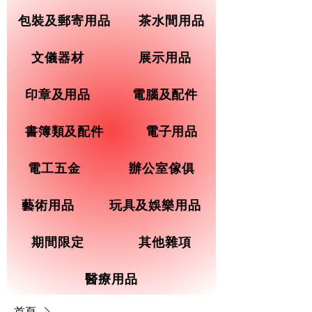
包裝及郵寄用品
茶水間用品
文儀器材
展示用品
印章及用品
電腦及配件
書簿類及配件
電子用品
電工五金
辦公室傢俱
藝術用品
玩具及娛樂用品
期間限定
其他雜項
醫療用品
首頁