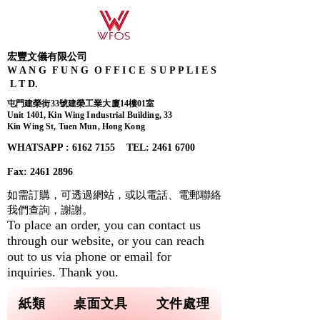
宏豐文儀有限公司
W A N G F U N G O F F I C E S U P P L I E S
L T D.
屯門建榮街33號建榮工業大廈14樓01室
Unit 1401, Kin Wing Industrial Building, 33
Kin Wing St, Tuen Mun, Hong Kong
WHATSAPP : 6162 7155​ TEL: 2461 6700
Fax:
2461 2896
如需訂購，可透過網站，或以電話、電郵聯絡
我們查詢，
謝謝。
To place an order, you can contact us
through our website, or you can reach
out to us via phone or email for
inquiries. Thank you.
紙類
桌面文具
文件處理