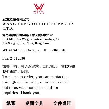
宏豐文儀有限公司
W A N G F U N G O F F I C E S U P P L I E S
L T D.
屯門建榮街33號建榮工業大廈14樓01室
Unit 1401, Kin Wing Industrial Building, 33
Kin Wing St, Tuen Mun, Hong Kong
WHATSAPP : 6162 7155​ TEL: 2461 6700
Fax:
2461 2896
如需訂購，可透過網站，或以電話、電郵聯絡
我們查詢，
謝謝。
To place an order, you can contact us
through our website, or you can reach
out to us via phone or email for
inquiries. Thank you.
紙類
桌面文具
文件處理