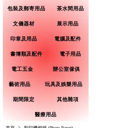
包裝及郵寄用品
茶水間用品
文儀器材
展示用品
印章及用品
電腦及配件
書簿類及配件
電子用品
電工五金
辦公室傢俱
藝術用品
玩具及娛樂用品
期間限定
其他雜項
醫療用品
首頁
影印機相紙 (Photo Paper)