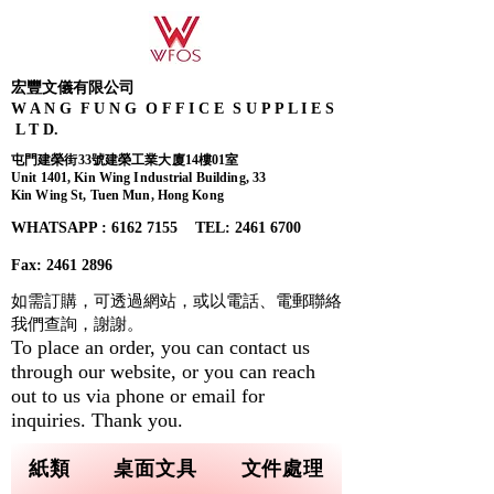
宏豐文儀有限公司
W A N G F U N G O F F I C E S U P P L I E S
L T D.
屯門建榮街33號建榮工業大廈14樓01室
Unit 1401, Kin Wing Industrial Building, 33
Kin Wing St, Tuen Mun, Hong Kong
WHATSAPP : 6162 7155​ TEL: 2461 6700
Fax:
2461 2896
如需訂購，可透過網站，或以電話、電郵聯絡
我們查詢，
謝謝。
To place an order, you can contact us
through our website, or you can reach
out to us via phone or email for
inquiries. Thank you.
紙類
桌面文具
文件處理