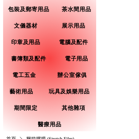
包裝及郵寄用品
茶水間用品
文儀器材
展示用品
印章及用品
電腦及配件
書簿類及配件
電子用品
電工五金
辦公室傢俱
藝術用品
玩具及娛樂用品
期間限定
其他雜項
醫療用品
首頁
捆箱膠膜 (Stretch Film)