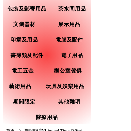
包裝及郵寄用品
茶水間用品
文儀器材
展示用品
印章及用品
電腦及配件
書簿類及配件
電子用品
電工五金
辦公室傢俱
藝術用品
玩具及娛樂用品
期間限定
其他雜項
醫療用品
首頁
期間限定(Limited Time Offer)