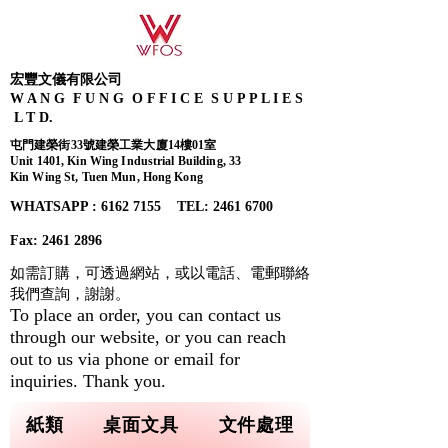
宏豐文儀有限公司
W A N G F U N G O F F I C E S U P P L I E S
L T D.
屯門建榮街33號建榮工業大廈14樓01室
Unit 1401, Kin Wing Industrial Building, 33
Kin Wing St, Tuen Mun, Hong Kong
WHATSAPP : 6162 7155​ TEL: 2461 6700
Fax:
2461 2896
如需訂購，可透過網站，或以電話、電郵聯絡
我們查詢，
謝謝。
To place an order, you can contact us
through our website, or you can reach
out to us via phone or email for
inquiries. Thank you.
紙類
桌面文具
文件處理