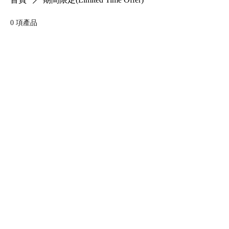
0 項產品
此處尚無產品......
雖然如此，您仍可選擇其他類別以
繼續購物。
Copyright © 2024 by WANG FUNG OFFICE
SUPPLIES LTD. . All rights reserved. 2024年版
權屬宏豐文儀有限公司所有。
All logos, brands & product names are
registered trademarks of their respective