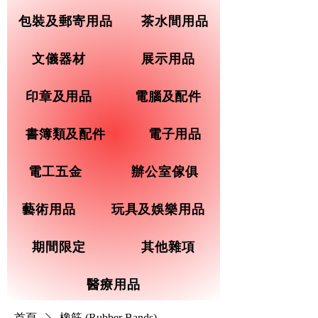
包裝及郵寄用品
茶水間用品
文儀器材
展示用品
印章及用品
電腦及配件
書簿類及配件
電子用品
電工五金
辦公室傢俱
藝術用品
玩具及娛樂用品
期間限定
其他雜項
醫療用品
首頁
橡筋 (Rubber Bands)