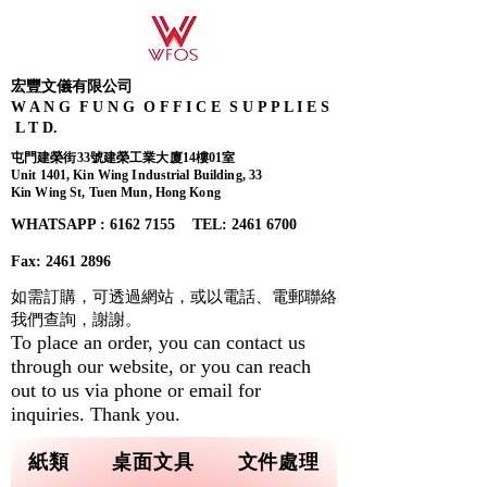
宏豐文儀有限公司
W A N G F U N G O F F I C E S U P P L I E S
L T D.
屯門建榮街33號建榮工業大廈14樓01室
Unit 1401, Kin Wing Industrial Building, 33
Kin Wing St, Tuen Mun, Hong Kong
WHATSAPP : 6162 7155​ TEL: 2461 6700
Fax:
2461 2896
如需訂購，可透過網站，或以電話、電郵聯絡
我們查詢，
謝謝。
To place an order, you can contact us
through our website, or you can reach
out to us via phone or email for
inquiries. Thank you.
紙類
桌面文具
文件處理