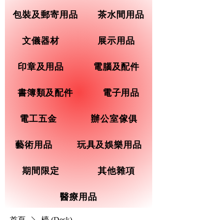
包裝及郵寄用品
茶水間用品
文儀器材
展示用品
印章及用品
電腦及配件
書簿類及配件
電子用品
電工五金
辦公室傢俱
藝術用品
玩具及娛樂用品
期間限定
其他雜項
醫療用品
首頁
檯 (Desk)