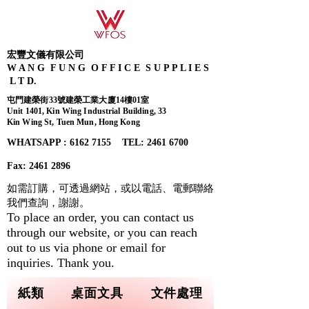
宏豐文儀有限公司
W A N G F U N G O F F I C E S U P P L I E S
L T D.
屯門建榮街33號建榮工業大廈14樓01室
Unit 1401, Kin Wing Industrial Building, 33
Kin Wing St, Tuen Mun, Hong Kong
WHATSAPP : 6162 7155​ TEL: 2461 6700
Fax:
2461 2896
如需訂購，可透過網站，或以電話、電郵聯絡
我們查詢，
謝謝。
To place an order, you can contact us
through our website, or you can reach
out to us via phone or email for
inquiries. Thank you.
紙類
桌面文具
文件處理