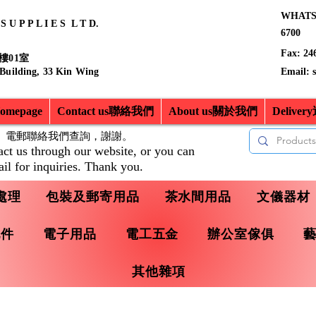
WHATSA
 U P P L I E S L T D.
6700
Fax: 24
樓01室
 Building, 33 Kin Wing
Email:
mepage
Contact us聯絡我們
About us關於我們
Delive
、電郵聯絡我們查詢，
謝謝。
act us through our website, or you can
il for inquiries. Thank you.
處理
包裝及郵寄用品
茶水間用品
文儀器材
配件
電子用品
電工五金
辦公室傢俱
其他雜項