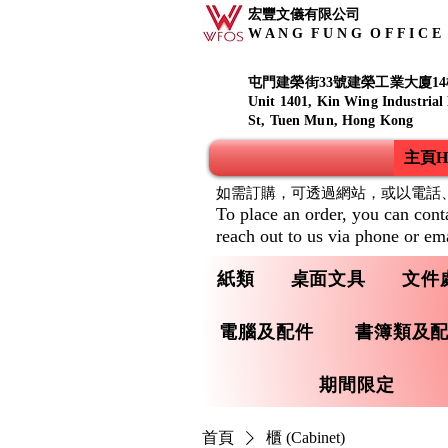
宏豐文儀有限公司
W A N G F U N G O F F I C E S
屯門建榮街33號建榮工業大廈14
Unit 1401, Kin Wing Industrial
St, Tuen Mun, Hong Kong
主頁Ho
如需訂購，可透過網站，或以電話
To place an order, you can cont
reach out to us via phone or ema
紙類
桌面文具
文件
電腦及配件
書簿類及
期間限定
首頁
櫃 (Cabinet)