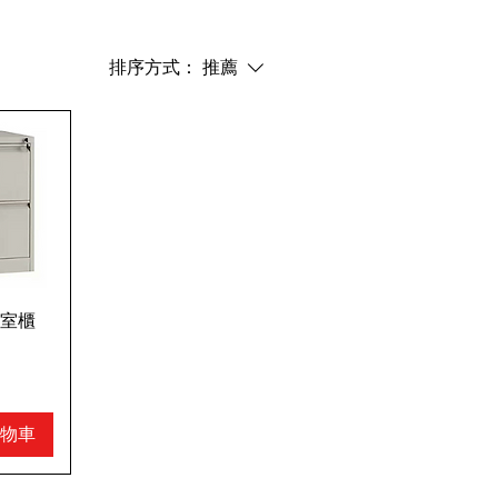
排序方式：
推薦
室櫃
物車