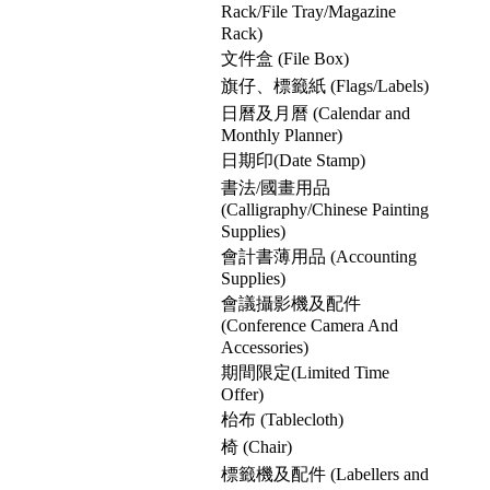
Rack/File Tray/Magazine
Rack)
文件盒 (File Box)
旗仔、標籤紙 (Flags/Labels)
日曆及月曆 (Calendar and
Monthly Planner)
日期印(Date Stamp)
書法/國畫用品
(Calligraphy/Chinese Painting
Supplies)
會計書薄用品 (Accounting
Supplies)
會議攝影機及配件
(Conference Camera And
Accessories)
期間限定(Limited Time
Offer)
枱布 (Tablecloth)
椅 (Chair)
標籤機及配件 (Labellers and