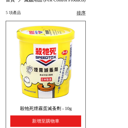
5 項產品
排序
殺牠死煙霧蛋滅蚤劑 - 10g
新增至購物車