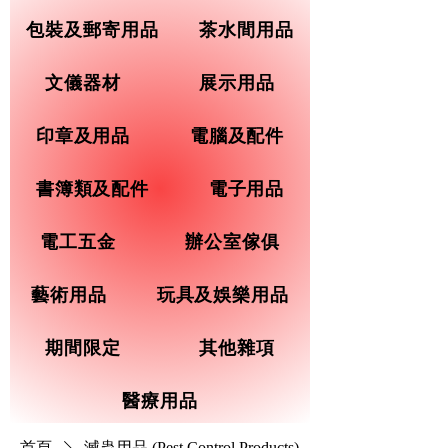
包裝及郵寄用品
茶水間用品
文儀器材
展示用品
印章及用品
電腦及配件
書簿類及配件
電子用品
電工五金
辦公室傢俱
藝術用品
玩具及娛樂用品
期間限定
其他雜項
醫療用品
首頁
滅蟲用品 (Pest Control Products)