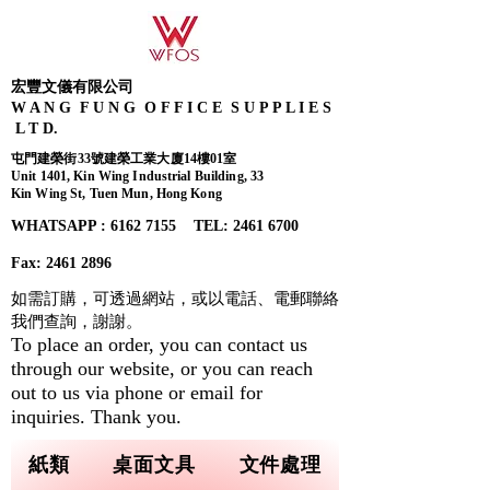
宏豐文儀有限公司
W A N G F U N G O F F I C E S U P P L I E S
L T D.
屯門建榮街33號建榮工業大廈14樓01室
Unit 1401, Kin Wing Industrial Building, 33
Kin Wing St, Tuen Mun, Hong Kong
WHATSAPP : 6162 7155​ TEL: 2461 6700
Fax:
2461 2896
如需訂購，可透過網站，或以電話、電郵聯絡
我們查詢，
謝謝。
To place an order, you can contact us
through our website, or you can reach
out to us via phone or email for
inquiries. Thank you.
紙類
桌面文具
文件處理