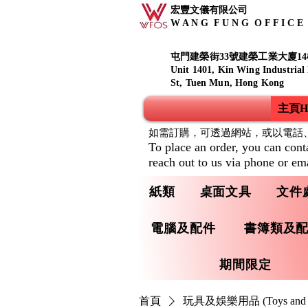
宏豐文儀有限公司
W A N G F U N G O F F I C E S
屯門建榮街33號建榮工業大廈14
Unit 1401, Kin Wing Industrial
St, Tuen Mun, Hong Kong
主頁Ho
如需訂購，可透過網站，或以電話
To place an order, you can cont
reach out to us via phone or ema
紙類
桌面文具
文件
電腦及配件
書簿類及
期間限定
首頁
玩具及娛樂用品 (Toys and Ente