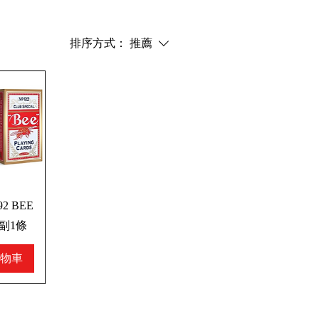
排序方式：
推薦
2 BEE
2副1條
物車