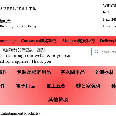
WHATSA
 U P P L I E S L T D.
6700
Fax: 24
樓01室
 Building, 33 Kin Wing
Email:
mepage
Contact us聯絡我們
About us關於我們
Delive
、電郵聯絡我們查詢，
謝謝。
act us through our website, or you can
il for inquiries. Thank you.
處理
包裝及郵寄用品
茶水間用品
文儀器材
配件
電子用品
電工五金
辦公室傢俱
其他雜項
rtainment Products)