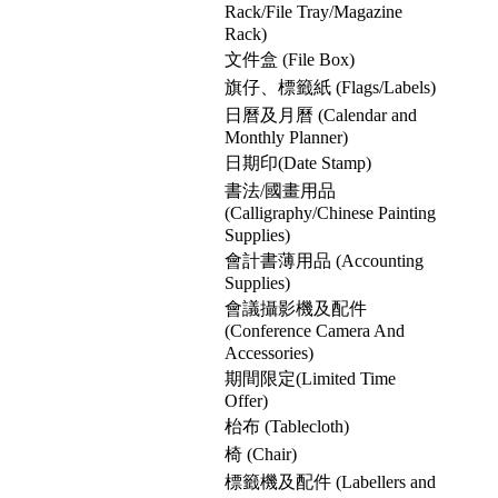
Rack/File Tray/Magazine
Rack)
文件盒 (File Box)
旗仔、標籤紙 (Flags/Labels)
日曆及月曆 (Calendar and
Monthly Planner)
日期印(Date Stamp)
書法/國畫用品
(Calligraphy/Chinese Painting
Supplies)
會計書薄用品 (Accounting
Supplies)
會議攝影機及配件
(Conference Camera And
Accessories)
期間限定(Limited Time
Offer)
枱布 (Tablecloth)
椅 (Chair)
標籤機及配件 (Labellers and