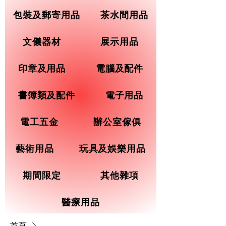
包裝及郵寄用品
茶水間用品
文儀器材
展示用品
印章及用品
電腦及配件
書簿類及配件
電子用品
電工五金
辦公室傢俱
藝術用品
玩具及娛樂用品
期間限定
其他雜項
醫療用品
首頁