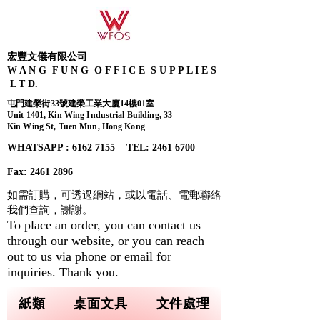
宏豐文儀有限公司
W A N G F U N G O F F I C E S U P P L I E S
L T D.
屯門建榮街33號建榮工業大廈14樓01室
Unit 1401, Kin Wing Industrial Building, 33
Kin Wing St, Tuen Mun, Hong Kong
WHATSAPP : 6162 7155​ TEL: 2461 6700
Fax:
2461 2896
如需訂購，可透過網站，或以電話、電郵聯絡
我們查詢，
謝謝。
To place an order, you can contact us
through our website, or you can reach
out to us via phone or email for
inquiries. Thank you.
紙類
桌面文具
文件處理