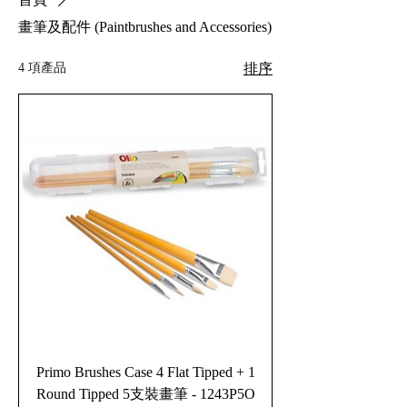
畫筆及配件 (Paintbrushes and Accessories)
4 項產品
排序
Primo Brushes Case 4 Flat Tipped + 1
Round Tipped 5支裝畫筆 - 1243P5O