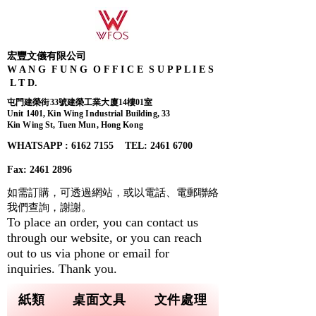
宏豐文儀有限公司
W A N G F U N G O F F I C E S U P P L I E S
L T D.
屯門建榮街33號建榮工業大廈14樓01室
Unit 1401, Kin Wing Industrial Building, 33
Kin Wing St, Tuen Mun, Hong Kong
WHATSAPP : 6162 7155​ TEL: 2461 6700
Fax:
2461 2896
如需訂購，可透過網站，或以電話、電郵聯絡
我們查詢，
謝謝。
To place an order, you can contact us
through our website, or you can reach
out to us via phone or email for
inquiries. Thank you.
紙類
桌面文具
文件處理