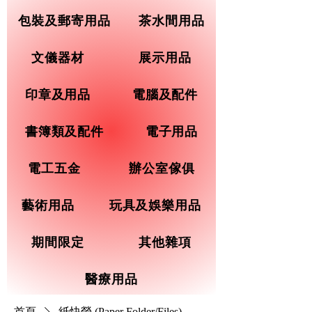
包裝及郵寄用品
茶水間用品
文儀器材
展示用品
印章及用品
電腦及配件
書簿類及配件
電子用品
電工五金
辦公室傢俱
藝術用品
玩具及娛樂用品
期間限定
其他雜項
醫療用品
首頁
紙快勞 (Paper Folder/Files)