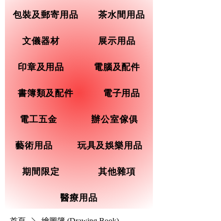
包裝及郵寄用品
茶水間用品
文儀器材
展示用品
印章及用品
電腦及配件
書簿類及配件
電子用品
電工五金
辦公室傢俱
藝術用品
玩具及娛樂用品
期間限定
其他雜項
醫療用品
首頁
繪圖簿 (Drawing Book)