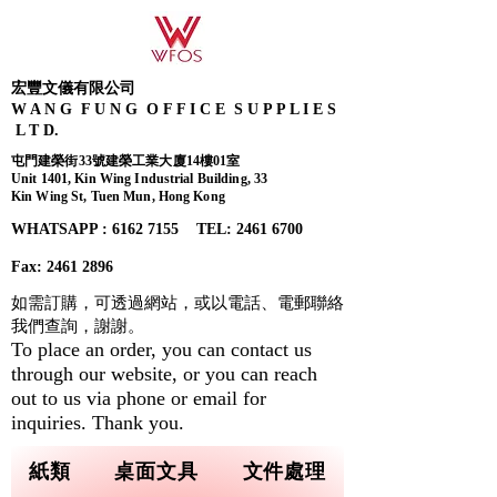
宏豐文儀有限公司
W A N G F U N G O F F I C E S U P P L I E S
L T D.
屯門建榮街33號建榮工業大廈14樓01室
Unit 1401, Kin Wing Industrial Building, 33
Kin Wing St, Tuen Mun, Hong Kong
WHATSAPP : 6162 7155​ TEL: 2461 6700
Fax:
2461 2896
如需訂購，可透過網站，或以電話、電郵聯絡
我們查詢，
謝謝。
To place an order, you can contact us
through our website, or you can reach
out to us via phone or email for
inquiries. Thank you.
紙類
桌面文具
文件處理