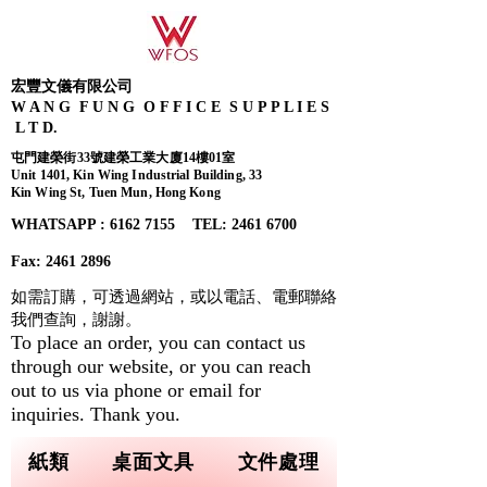
宏豐文儀有限公司
W A N G F U N G O F F I C E S U P P L I E S
L T D.
屯門建榮街33號建榮工業大廈14樓01室
Unit 1401, Kin Wing Industrial Building, 33
Kin Wing St, Tuen Mun, Hong Kong
WHATSAPP : 6162 7155​ TEL: 2461 6700
Fax:
2461 2896
如需訂購，可透過網站，或以電話、電郵聯絡
我們查詢，
謝謝。
To place an order, you can contact us
through our website, or you can reach
out to us via phone or email for
inquiries. Thank you.
紙類
桌面文具
文件處理