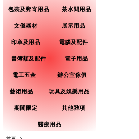
包裝及郵寄用品
茶水間用品
文儀器材
展示用品
印章及用品
電腦及配件
書簿類及配件
電子用品
電工五金
辦公室傢俱
藝術用品
玩具及娛樂用品
期間限定
其他雜項
醫療用品
首頁