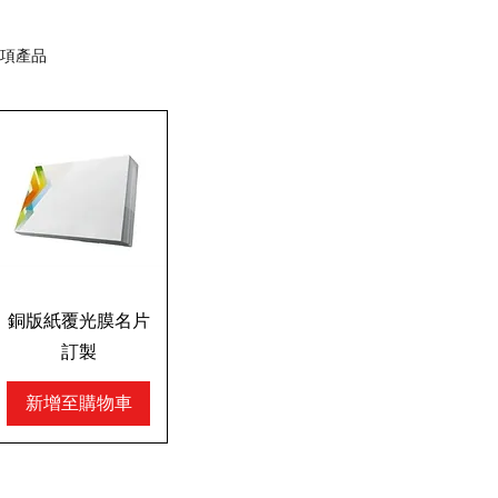
 項產品
銅版紙覆光膜名片
訂製
新增至購物車