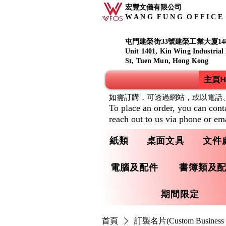
宏豐文儀有限公司
W A N G F U N G O F F I C E S
屯門建榮街33號建榮工業大廈14
Unit 1401, Kin Wing Industrial
St, Tuen Mun, Hong Kong
主頁Ho
如需訂購，可透過網站，或以電話
To place an order, you can cont
reach out to us via phone or ema
紙類
桌面文具
文件
電腦及配件
書簿類及
期間限定
首頁
訂製名片(Custom Business 