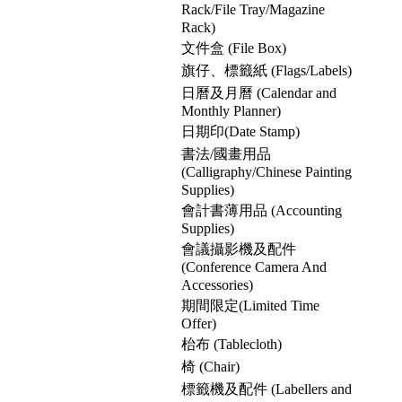
Rack/File Tray/Magazine
Rack)
文件盒 (File Box)
旗仔、標籤紙 (Flags/Labels)
日曆及月曆 (Calendar and
Monthly Planner)
日期印(Date Stamp)
書法/國畫用品
(Calligraphy/Chinese Painting
Supplies)
會計書薄用品 (Accounting
Supplies)
會議攝影機及配件
(Conference Camera And
Accessories)
期間限定(Limited Time
Offer)
枱布 (Tablecloth)
椅 (Chair)
標籤機及配件 (Labellers and