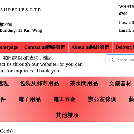
WHATSA
 U P P L I E S L T D.
6700
Fax: 24
樓01室
 Building, 33 Kin Wing
Email:
mepage
Contact us聯絡我們
About us關於我們
Delive
、電郵聯絡我們查詢，
謝謝。
act us through our website, or you can
il for inquiries. Thank you.
處理
包裝及郵寄用品
茶水間用品
文儀器材
配件
電子用品
電工五金
辦公室傢俱
其他雜項
Cards)