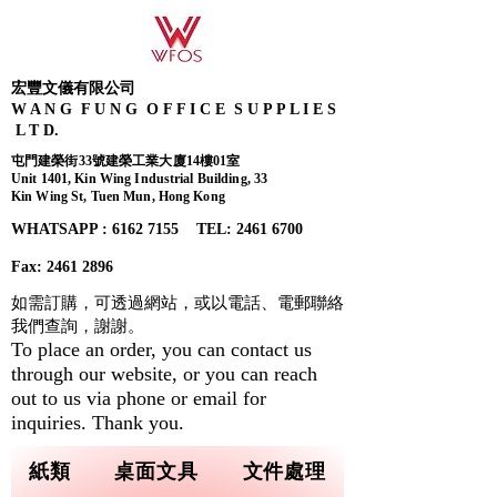
宏豐文儀有限公司
W A N G F U N G O F F I C E S U P P L I E S
L T D.
屯門建榮街33號建榮工業大廈14樓01室
Unit 1401, Kin Wing Industrial Building, 33
Kin Wing St, Tuen Mun, Hong Kong
WHATSAPP : 6162 7155​ TEL: 2461 6700
Fax:
2461 2896
如需訂購，可透過網站，或以電話、電郵聯絡
我們查詢，
謝謝。
To place an order, you can contact us
through our website, or you can reach
out to us via phone or email for
inquiries. Thank you.
紙類
桌面文具
文件處理