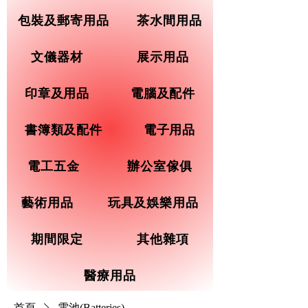
包裝及郵寄用品
茶水間用品
文儀器材
展示用品
印章及用品
電腦及配件
書簿類及配件
電子用品
電工五金
辦公室傢俱
藝術用品
玩具及娛樂用品
期間限定
其他雜項
醫療用品
首頁
電池(Batteries)