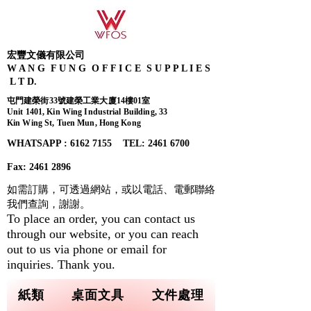
宏豐文儀有限公司
W A N G F U N G O F F I C E S U P P L I E S
L T D.
屯門建榮街33號建榮工業大廈14樓01室
Unit 1401, Kin Wing Industrial Building, 33
Kin Wing St, Tuen Mun, Hong Kong
WHATSAPP : 6162 7155​ TEL: 2461 6700
Fax:
2461 2896
如需訂購，可透過網站，或以電話、電郵聯絡
我們查詢，
謝謝。
To place an order, you can contact us
through our website, or you can reach
out to us via phone or email for
inquiries. Thank you.
紙類
桌面文具
文件處理