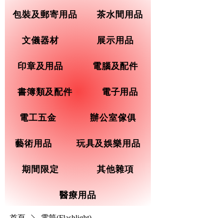
包裝及郵寄用品
茶水間用品
文儀器材
展示用品
印章及用品
電腦及配件
書簿類及配件
電子用品
電工五金
辦公室傢俱
藝術用品
玩具及娛樂用品
期間限定
其他雜項
醫療用品
首頁
電筒(Flashlight)