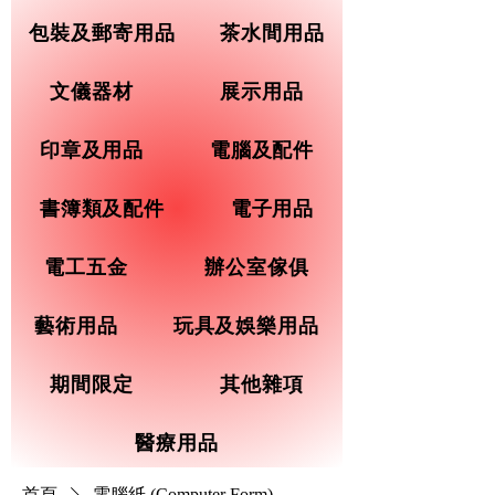
包裝及郵寄用品
茶水間用品
文儀器材
展示用品
印章及用品
電腦及配件
書簿類及配件
電子用品
電工五金
辦公室傢俱
藝術用品
玩具及娛樂用品
期間限定
其他雜項
醫療用品
首頁
電腦紙 (Computer Form)