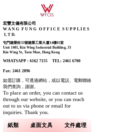
宏豐文儀有限公司
W A N G F U N G O F F I C E S U P P L I E S
L T D.
屯門建榮街33號建榮工業大廈14樓01室
Unit 1401, Kin Wing Industrial Building, 33
Kin Wing St, Tuen Mun, Hong Kong
WHATSAPP : 6162 7155​ TEL: 2461 6700
Fax:
2461 2896
如需訂購，可透過網站，或以電話、電郵聯絡
我們查詢，
謝謝。
To place an order, you can contact us
through our website, or you can reach
out to us via phone or email for
inquiries. Thank you.
紙類
桌面文具
文件處理