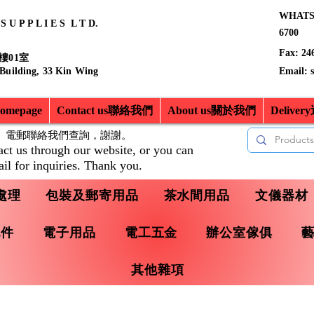
WHATSA
 U P P L I E S L T D.
6700
Fax: 24
樓01室
 Building, 33 Kin Wing
Email:
mepage
Contact us聯絡我們
About us關於我們
Delive
、電郵聯絡我們查詢，
謝謝。
act us through our website, or you can
il for inquiries. Thank you.
處理
包裝及郵寄用品
茶水間用品
文儀器材
配件
電子用品
電工五金
辦公室傢俱
其他雜項