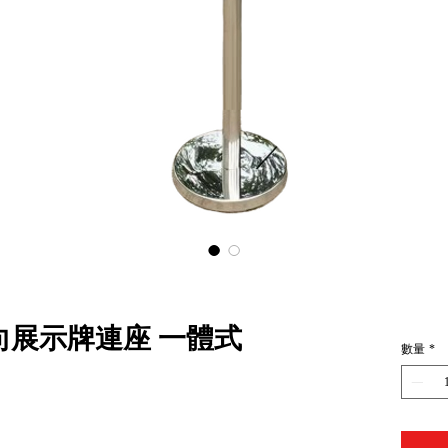
向展示牌連座 一體式
數量
*