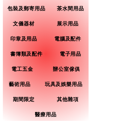
包裝及郵寄用品
茶水間用品
文儀器材
展示用品
印章及用品
電腦及配件
書簿類及配件
電子用品
電工五金
辦公室傢俱
藝術用品
玩具及娛樂用品
期間限定
其他雜項
醫療用品