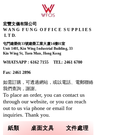
宏豐文儀有限公司
W A N G F U N G O F F I C E S U P P L I E S
L T D.
屯門建榮街33號建榮工業大廈14樓01室
Unit 1401, Kin Wing Industrial Building, 33
Kin Wing St, Tuen Mun, Hong Kong
WHATSAPP : 6162 7155​ TEL: 2461 6700
Fax:
2461 2896
如需訂購，可透過網站，或以電話、電郵聯絡
我們查詢，
謝謝。
To place an order, you can contact us
through our website, or you can reach
out to us via phone or email for
inquiries. Thank you.
紙類
桌面文具
文件處理