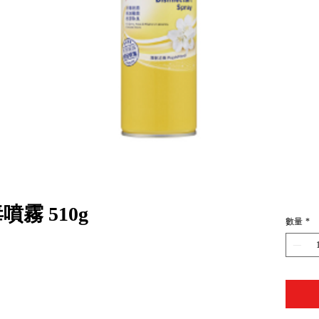
霧 510g
數量
*