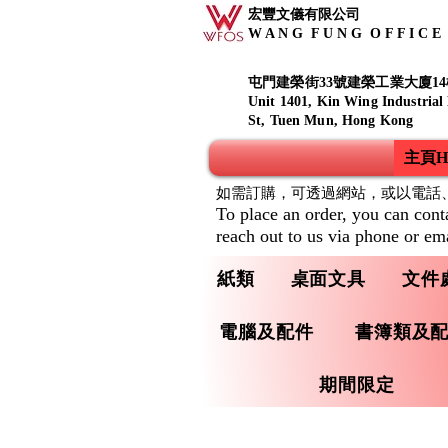
宏豐文儀有限公司
W A N G F U N G O F F I C E S
屯門建榮街33號建榮工業大廈14
Unit 1401, Kin Wing Industrial
St, Tuen Mun, Hong Kong
主頁Ho
如需訂購，可透過網站，或以電話
To place an order, you can cont
reach out to us via phone or ema
紙類
桌面文具
文件
電腦及配件
書簿類及
期間限定