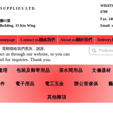
WHATSA
 U P P L I E S L T D.
6700
Fax: 24
樓01室
 Building, 33 Kin Wing
Email:
mepage
Contact us聯絡我們
About us關於我們
Delive
、電郵聯絡我們查詢，
謝謝。
act us through our website, or you can
il for inquiries. Thank you.
處理
包裝及郵寄用品
茶水間用品
文儀器材
配件
電子用品
電工五金
辦公室傢俱
其他雜項