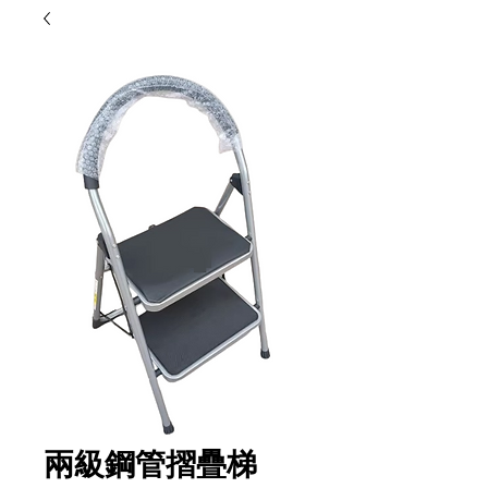
兩級鋼管摺疊梯