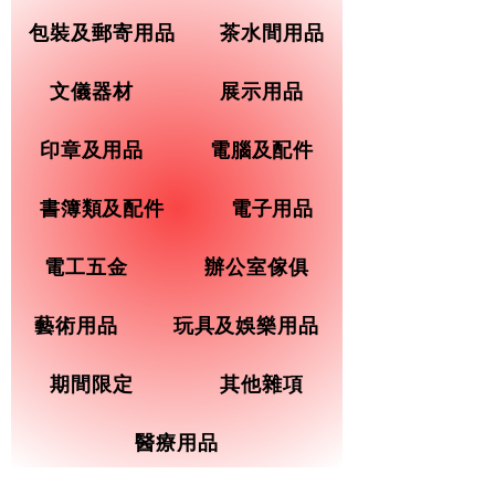
包裝及郵寄用品
茶水間用品
文儀器材
展示用品
印章及用品
電腦及配件
書簿類及配件
電子用品
電工五金
辦公室傢俱
藝術用品
玩具及娛樂用品
期間限定
其他雜項
醫療用品