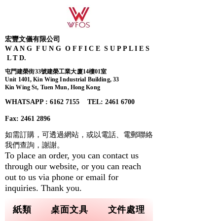
宏豐文儀有限公司
W A N G F U N G O F F I C E S U P P L I E S
L T D.
屯門建榮街33號建榮工業大廈14樓01室
Unit 1401, Kin Wing Industrial Building, 33
Kin Wing St, Tuen Mun, Hong Kong
WHATSAPP : 6162 7155​ TEL: 2461 6700
Fax:
2461 2896
如需訂購，可透過網站，或以電話、電郵聯絡
我們查詢，
謝謝。
To place an order, you can contact us
through our website, or you can reach
out to us via phone or email for
inquiries. Thank you.
紙類
桌面文具
文件處理