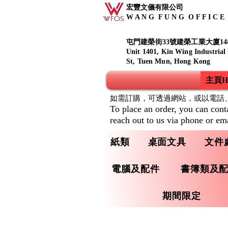
宏豐文儀有限公司
W A N G F U N G O F F I C E S
屯門建榮街33號建榮工業大廈14
Unit 1401, Kin Wing Industrial
St, Tuen Mun, Hong Kong
主頁Ho
如需訂購，可透過網站，或以電話
To place an order, you can cont
reach out to us via phone or ema
紙類
桌面文具
文件
電腦及配件
書簿類及
期間限定