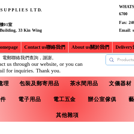
WHATSA
 U P P L I E S L T D.
6700
Fax: 24
樓01室
 Building, 33 Kin Wing
Email:
mepage
Contact us聯絡我們
About us關於我們
Delive
、電郵聯絡我們查詢，
謝謝。
act us through our website, or you can
il for inquiries. Thank you.
處理
包裝及郵寄用品
茶水間用品
文儀器材
配件
電子用品
電工五金
辦公室傢俱
其他雜項