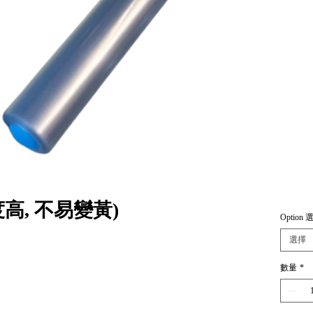
高, 不易變黃)
Option 
選擇
數量
*