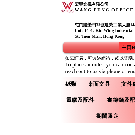
宏豐文儀有限公司
W A N G F U N G O F F I C E S
屯門建榮街33號建榮工業大廈14
Unit 1401, Kin Wing Industrial
St, Tuen Mun, Hong Kong
主頁Ho
如需訂購，可透過網站，或以電話
To place an order, you can cont
reach out to us via phone or ema
紙類
桌面文具
文件
電腦及配件
書簿類及
期間限定