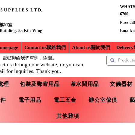
WHATSA
 U P P L I E S L T D.
6700
Fax: 24
樓01室
 Building, 33 Kin Wing
Email:
mepage
Contact us聯絡我們
About us關於我們
Delive
、電郵聯絡我們查詢，
謝謝。
act us through our website, or you can
il for inquiries. Thank you.
處理
包裝及郵寄用品
茶水間用品
文儀器材
配件
電子用品
電工五金
辦公室傢俱
其他雜項