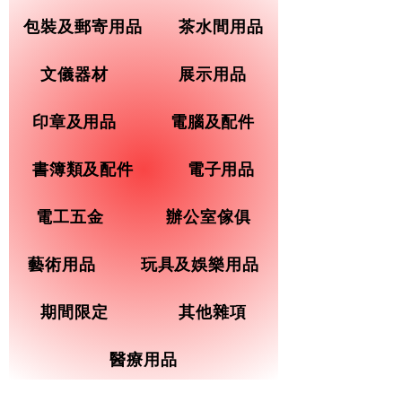
包裝及郵寄用品
茶水間用品
文儀器材
展示用品
印章及用品
電腦及配件
書簿類及配件
電子用品
電工五金
辦公室傢俱
藝術用品
玩具及娛樂用品
期間限定
其他雜項
醫療用品