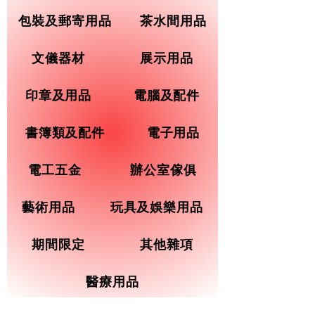
包裝及郵寄用品
茶水間用品
文儀器材
展示用品
印章及用品
電腦及配件
書簿類及配件
電子用品
電工五金
辦公室傢俱
藝術用品
玩具及娛樂用品
期間限定
其他雜項
醫療用品