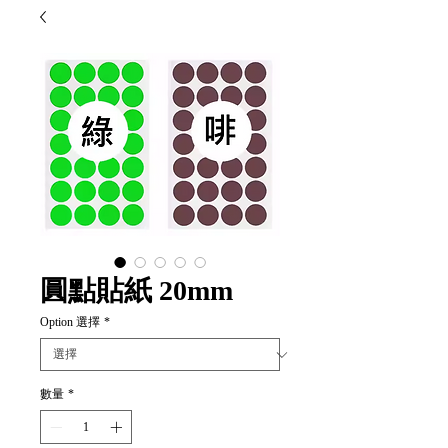
圓點貼紙 20mm
Option 選擇
*
數量
*