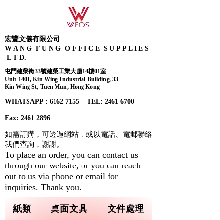
宏豐文儀有限公司
W A N G F U N G O F F I C E S U P P L I E S
L T D.
屯門建榮街33號建榮工業大廈14樓01室
Unit 1401, Kin Wing Industrial Building, 33
Kin Wing St, Tuen Mun, Hong Kong
WHATSAPP : 6162 7155​ TEL: 2461 6700
Fax:
2461 2896
如需訂購，可透過網站，或以電話、電郵聯絡
我們查詢，
謝謝。
To place an order, you can contact us
through our website, or you can reach
out to us via phone or email for
inquiries. Thank you.
紙類
桌面文具
文件處理