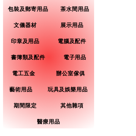
包裝及郵寄用品
茶水間用品
文儀器材
展示用品
印章及用品
電腦及配件
書簿類及配件
電子用品
電工五金
辦公室傢俱
藝術用品
玩具及娛樂用品
期間限定
其他雜項
醫療用品