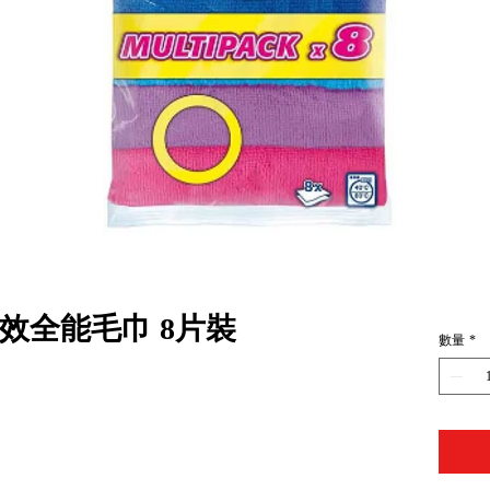
強效全能毛巾 8片裝
數量
*