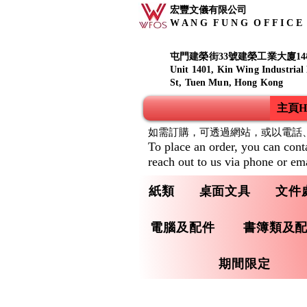
宏豐文儀有限公司
W A N G F U N G O F F I C E S
屯門建榮街33號建榮工業大廈14
Unit 1401, Kin Wing Industrial
St, Tuen Mun, Hong Kong
主頁Ho
如需訂購，可透過網站，或以電話
To place an order, you can cont
reach out to us via phone or ema
紙類
桌面文具
文件
電腦及配件
書簿類及
期間限定