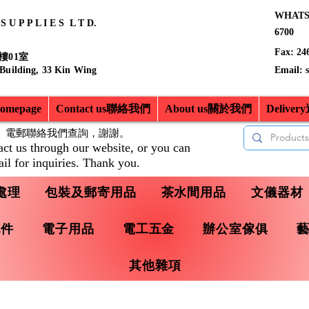
WHATSA
 U P P L I E S L T D.
6700
Fax: 24
樓01室
 Building, 33 Kin Wing
Email:
mepage
Contact us聯絡我們
About us關於我們
Delive
、電郵聯絡我們查詢，
謝謝。
act us through our website, or you can
il for inquiries. Thank you.
處理
包裝及郵寄用品
茶水間用品
文儀器材
配件
電子用品
電工五金
辦公室傢俱
其他雜項