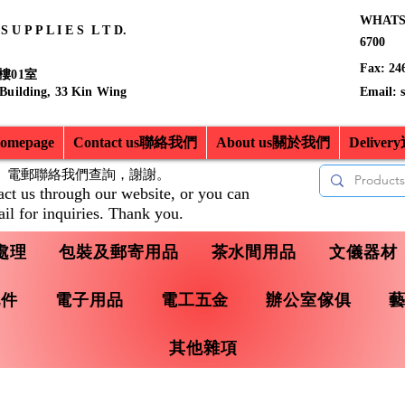
WHATSA
 U P P L I E S L T D.
6700
Fax: 24
樓01室
 Building, 33 Kin Wing
Email:
mepage
Contact us聯絡我們
About us關於我們
Delive
、電郵聯絡我們查詢，
謝謝。
act us through our website, or you can
il for inquiries. Thank you.
處理
包裝及郵寄用品
茶水間用品
文儀器材
配件
電子用品
電工五金
辦公室傢俱
其他雜項