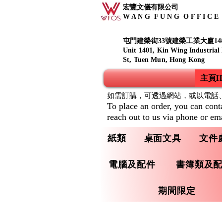
宏豐文儀有限公司
W A N G F U N G O F F I C E S
屯門建榮街33號建榮工業大廈14
Unit 1401, Kin Wing Industrial
St, Tuen Mun, Hong Kong
主頁Ho
如需訂購，可透過網站，或以電話
To place an order, you can cont
reach out to us via phone or ema
紙類
桌面文具
文件
電腦及配件
書簿類及
期間限定