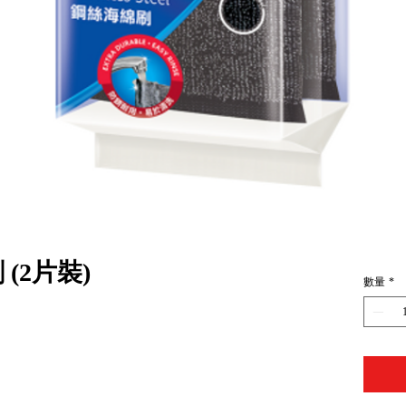
(2片裝)
數量
*