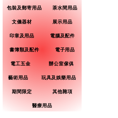
包裝及郵寄用品
茶水間用品
文儀器材
展示用品
印章及用品
電腦及配件
書簿類及配件
電子用品
電工五金
辦公室傢俱
藝術用品
玩具及娛樂用品
期間限定
其他雜項
醫療用品