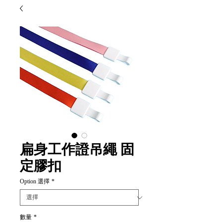
扁身工作證吊繩 固
定膠扣
Option 選擇
*
數量
*