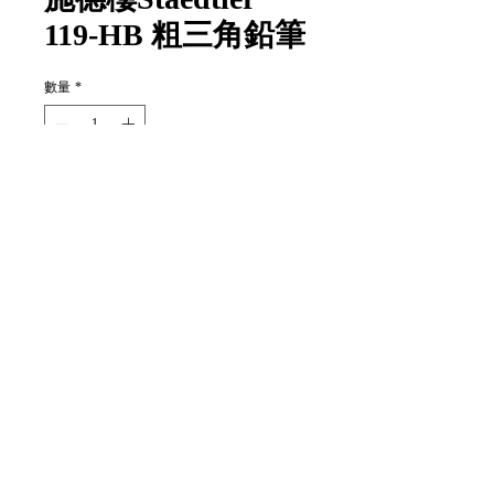
119-HB 粗三角鉛筆
數量
*
新增至購物車
Item Code:
119-HB
1 box/unit
1 盒/單位
12 piece/box
12枝1盒