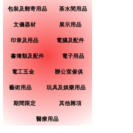
包裝及郵寄用品
茶水間用品
文儀器材
展示用品
印章及用品
電腦及配件
書簿類及配件
電子用品
電工五金
辦公室傢俱
藝術用品
玩具及娛樂用品
期間限定
其他雜項
醫療用品