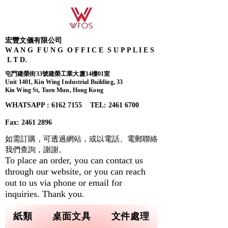
宏豐文儀有限公司
W A N G F U N G O F F I C E S U P P L I E S
L T D.
屯門建榮街33號建榮工業大廈14樓01室
Unit 1401, Kin Wing Industrial Building, 33
Kin Wing St, Tuen Mun, Hong Kong
WHATSAPP : 6162 7155​ TEL: 2461 6700
Fax:
2461 2896
如需訂購，可透過網站，或以電話、電郵聯絡
我們查詢，
謝謝。
To place an order, you can contact us
through our website, or you can reach
out to us via phone or email for
inquiries. Thank you.
紙類
桌面文具
文件處理