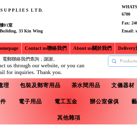
WHATSA
 U P P L I E S L T D.
6700
Fax: 24
樓01室
 Building, 33 Kin Wing
Email:
mepage
Contact us聯絡我們
About us關於我們
Delive
、電郵聯絡我們查詢，
謝謝。
act us through our website, or you can
il for inquiries. Thank you.
處理
包裝及郵寄用品
茶水間用品
文儀器材
配件
電子用品
電工五金
辦公室傢俱
其他雜項