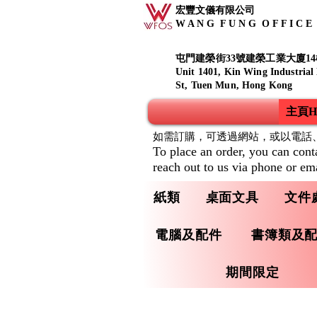
宏豐文儀有限公司
W A N G F U N G O F F I C E S
屯門建榮街33號建榮工業大廈14
Unit 1401, Kin Wing Industrial
St, Tuen Mun, Hong Kong
主頁Ho
如需訂購，可透過網站，或以電話
To place an order, you can cont
reach out to us via phone or ema
紙類
桌面文具
文件
電腦及配件
書簿類及
期間限定