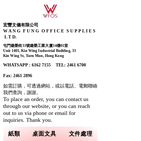
宏豐文儀有限公司
W A N G F U N G O F F I C E S U P P L I E S
L T D.
屯門建榮街33號建榮工業大廈14樓01室
Unit 1401, Kin Wing Industrial Building, 33
Kin Wing St, Tuen Mun, Hong Kong
WHATSAPP : 6162 7155​ TEL: 2461 6700
Fax:
2461 2896
如需訂購，可透過網站，或以電話、電郵聯絡
我們查詢，
謝謝。
To place an order, you can contact us
through our website, or you can reach
out to us via phone or email for
inquiries. Thank you.
紙類
桌面文具
文件處理