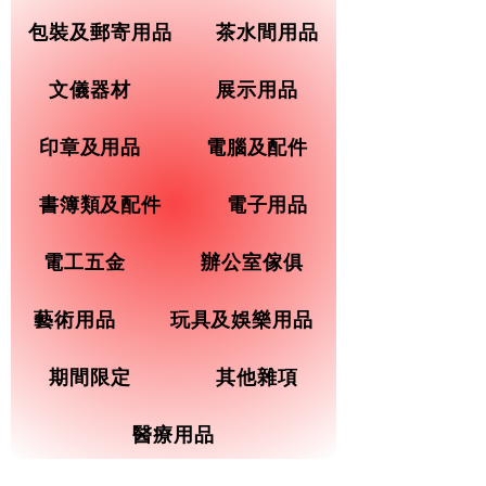
包裝及郵寄用品
茶水間用品
文儀器材
展示用品
印章及用品
電腦及配件
書簿類及配件
電子用品
電工五金
辦公室傢俱
藝術用品
玩具及娛樂用品
期間限定
其他雜項
醫療用品