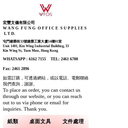
宏豐文儀有限公司
W A N G F U N G O F F I C E S U P P L I E S
L T D.
屯門建榮街33號建榮工業大廈14樓01室
Unit 1401, Kin Wing Industrial Building, 33
Kin Wing St, Tuen Mun, Hong Kong
WHATSAPP : 6162 7155​ TEL: 2461 6700
Fax:
2461 2896
如需訂購，可透過網站，或以電話、電郵聯絡
我們查詢，
謝謝。
To place an order, you can contact us
through our website, or you can reach
out to us via phone or email for
inquiries. Thank you.
紙類
桌面文具
文件處理