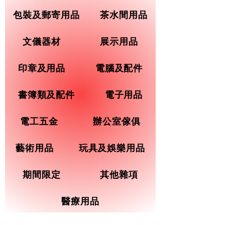
包裝及郵寄用品
茶水間用品
文儀器材
展示用品
印章及用品
電腦及配件
書簿類及配件
電子用品
電工五金
辦公室傢俱
藝術用品
玩具及娛樂用品
期間限定
其他雜項
醫療用品