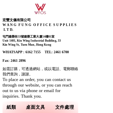
宏豐文儀有限公司
W A N G F U N G O F F I C E S U P P L I E S
L T D.
屯門建榮街33號建榮工業大廈14樓01室
Unit 1401, Kin Wing Industrial Building, 33
Kin Wing St, Tuen Mun, Hong Kong
WHATSAPP : 6162 7155​ TEL: 2461 6700
Fax:
2461 2896
如需訂購，可透過網站，或以電話、電郵聯絡
我們查詢，
謝謝。
To place an order, you can contact us
through our website, or you can reach
out to us via phone or email for
inquiries. Thank you.
紙類
桌面文具
文件處理