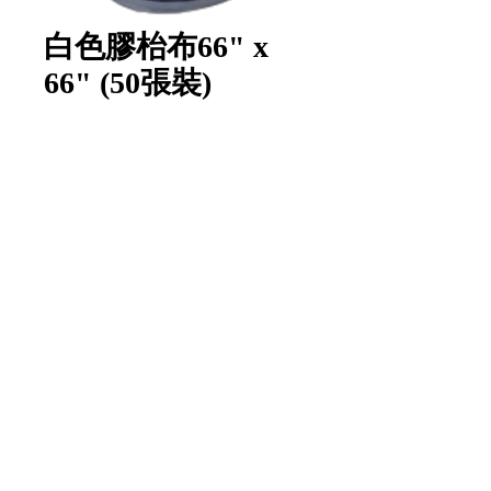
白色膠枱布66" x
66" (50張裝)
數量
*
新增至購物車
Item Code:
66X
1 pack/unit
1 包/單位