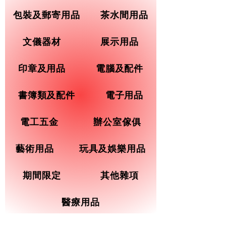
包裝及郵寄用品
茶水間用品
文儀器材
展示用品
印章及用品
電腦及配件
書簿類及配件
電子用品
電工五金
辦公室傢俱
藝術用品
玩具及娛樂用品
期間限定
其他雜項
醫療用品