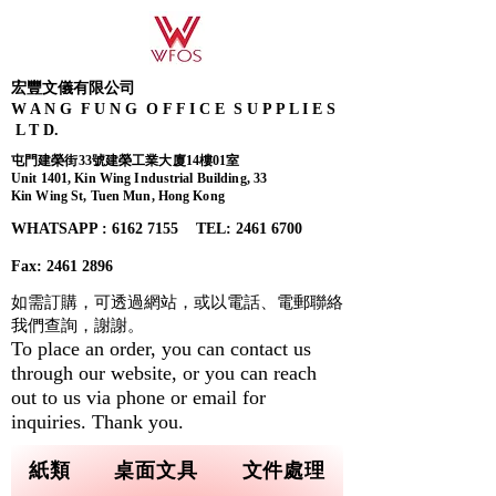
宏豐文儀有限公司
W A N G F U N G O F F I C E S U P P L I E S
L T D.
屯門建榮街33號建榮工業大廈14樓01室
Unit 1401, Kin Wing Industrial Building, 33
Kin Wing St, Tuen Mun, Hong Kong
WHATSAPP : 6162 7155​ TEL: 2461 6700
Fax:
2461 2896
如需訂購，可透過網站，或以電話、電郵聯絡
我們查詢，
謝謝。
To place an order, you can contact us
through our website, or you can reach
out to us via phone or email for
inquiries. Thank you.
紙類
桌面文具
文件處理