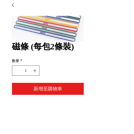
磁條 (每包2條裝)
數量
*
新增至購物車
Item Code:
(20CM)CM-20C
(30CM)CM-30C