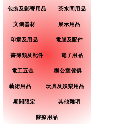
包裝及郵寄用品
茶水間用品
文儀器材
展示用品
印章及用品
電腦及配件
書簿類及配件
電子用品
電工五金
辦公室傢俱
藝術用品
玩具及娛樂用品
期間限定
其他雜項
醫療用品