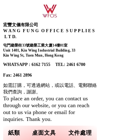
宏豐文儀有限公司
W A N G F U N G O F F I C E S U P P L I E S
L T D.
屯門建榮街33號建榮工業大廈14樓01室
Unit 1401, Kin Wing Industrial Building, 33
Kin Wing St, Tuen Mun, Hong Kong
WHATSAPP : 6162 7155​ TEL: 2461 6700
Fax:
2461 2896
如需訂購，可透過網站，或以電話、電郵聯絡
我們查詢，
謝謝。
To place an order, you can contact us
through our website, or you can reach
out to us via phone or email for
inquiries. Thank you.
紙類
桌面文具
文件處理