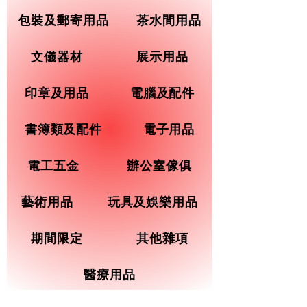
包裝及郵寄用品
茶水間用品
文儀器材
展示用品
印章及用品
電腦及配件
書簿類及配件
電子用品
電工五金
辦公室傢俱
藝術用品
玩具及娛樂用品
期間限定
其他雜項
醫療用品