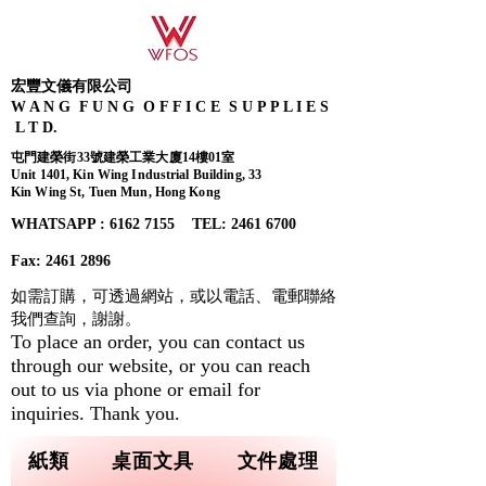
宏豐文儀有限公司
W A N G F U N G O F F I C E S U P P L I E S
L T D.
屯門建榮街33號建榮工業大廈14樓01室
Unit 1401, Kin Wing Industrial Building, 33
Kin Wing St, Tuen Mun, Hong Kong
WHATSAPP : 6162 7155​ TEL: 2461 6700
Fax:
2461 2896
如需訂購，可透過網站，或以電話、電郵聯絡
我們查詢，
謝謝。
To place an order, you can contact us
through our website, or you can reach
out to us via phone or email for
inquiries. Thank you.
紙類
桌面文具
文件處理