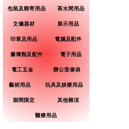
包裝及郵寄用品
茶水間用品
文儀器材
展示用品
印章及用品
電腦及配件
書簿類及配件
電子用品
電工五金
辦公室傢俱
藝術用品
玩具及娛樂用品
期間限定
其他雜項
醫療用品