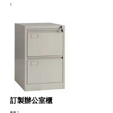
訂製辦公室櫃
數量
*