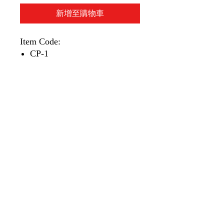
新增至購物車
Item Code:
CP-1
2-1/4" x 70mm
尺寸及碼數準確。
適用於出紙計算機、收銀打印
針機或 廚房打印針機等
廚房機紙適用於各食肆之POS
系統
銀行、電信及醫療業之排隊機/
號碼機
商場或停車場出入收據等
服務及零售業店舖
1 roll/unit
1 卷/單位