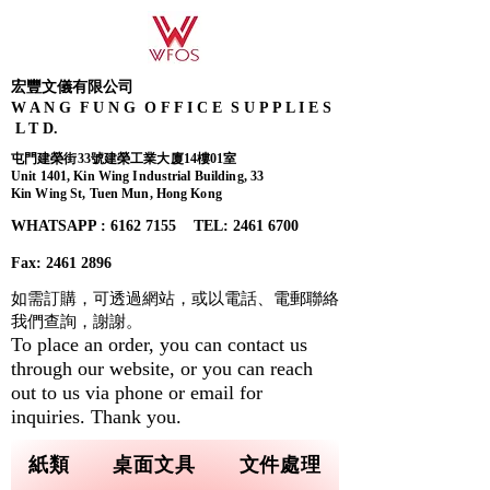
宏豐文儀有限公司
W A N G F U N G O F F I C E S U P P L I E S
L T D.
屯門建榮街33號建榮工業大廈14樓01室
Unit 1401, Kin Wing Industrial Building, 33
Kin Wing St, Tuen Mun, Hong Kong
WHATSAPP : 6162 7155​ TEL: 2461 6700
Fax:
2461 2896
如需訂購，可透過網站，或以電話、電郵聯絡
我們查詢，
謝謝。
To place an order, you can contact us
through our website, or you can reach
out to us via phone or email for
inquiries. Thank you.
紙類
桌面文具
文件處理