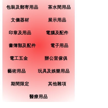
包裝及郵寄用品
茶水間用品
文儀器材
展示用品
印章及用品
電腦及配件
書簿類及配件
電子用品
電工五金
辦公室傢俱
藝術用品
玩具及娛樂用品
期間限定
其他雜項
醫療用品