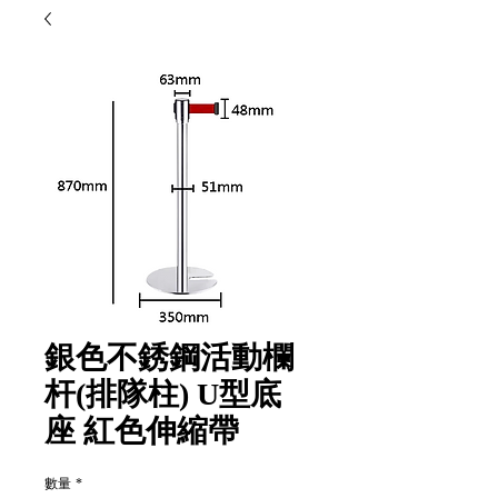
銀色不銹鋼活動欄
杆(排隊柱) U型底
座 紅色伸縮帶
數量
*