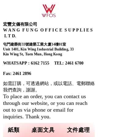
宏豐文儀有限公司
W A N G F U N G O F F I C E S U P P L I E S
L T D.
屯門建榮街33號建榮工業大廈14樓01室
Unit 1401, Kin Wing Industrial Building, 33
Kin Wing St, Tuen Mun, Hong Kong
WHATSAPP : 6162 7155​ TEL: 2461 6700
Fax:
2461 2896
如需訂購，可透過網站，或以電話、電郵聯絡
我們查詢，
謝謝。
To place an order, you can contact us
through our website, or you can reach
out to us via phone or email for
inquiries. Thank you.
紙類
桌面文具
文件處理