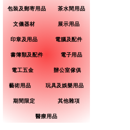
包裝及郵寄用品
茶水間用品
文儀器材
展示用品
印章及用品
電腦及配件
書簿類及配件
電子用品
電工五金
辦公室傢俱
藝術用品
玩具及娛樂用品
期間限定
其他雜項
醫療用品