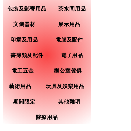
包裝及郵寄用品
茶水間用品
文儀器材
展示用品
印章及用品
電腦及配件
書簿類及配件
電子用品
電工五金
辦公室傢俱
藝術用品
玩具及娛樂用品
期間限定
其他雜項
醫療用品