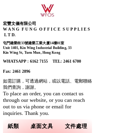
宏豐文儀有限公司
W A N G F U N G O F F I C E S U P P L I E S
L T D.
屯門建榮街33號建榮工業大廈14樓01室
Unit 1401, Kin Wing Industrial Building, 33
Kin Wing St, Tuen Mun, Hong Kong
WHATSAPP : 6162 7155​ TEL: 2461 6700
Fax:
2461 2896
如需訂購，可透過網站，或以電話、電郵聯絡
我們查詢，
謝謝。
To place an order, you can contact us
through our website, or you can reach
out to us via phone or email for
inquiries. Thank you.
紙類
桌面文具
文件處理