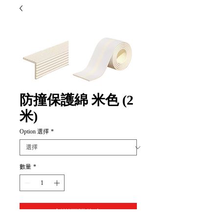
防撞保護綿 米色 (2
米)
Option 選擇
*
數量
*
新增至購物車