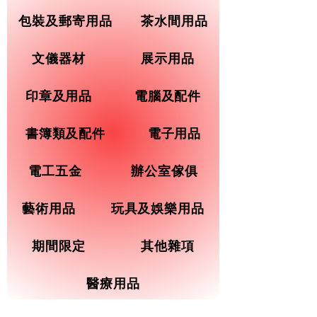
包裝及郵寄用品
茶水間用品
文儀器材
展示用品
印章及用品
電腦及配件
書簿類及配件
電子用品
電工五金
辦公室傢俱
藝術用品
玩具及娛樂用品
期間限定
其他雜項
醫療用品