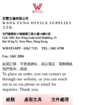
宏豐文儀有限公司
W A N G F U N G O F F I C E S U P P L I E S
L T D.
屯門建榮街33號建榮工業大廈14樓01室
Unit 1401, Kin Wing Industrial Building, 33
Kin Wing St, Tuen Mun, Hong Kong
WHATSAPP : 6162 7155​ TEL: 2461 6700
Fax:
2461 2896
如需訂購，可透過網站，或以電話、電郵聯絡
我們查詢，
謝謝。
To place an order, you can contact us
through our website, or you can reach
out to us via phone or email for
inquiries. Thank you.
紙類
桌面文具
文件處理