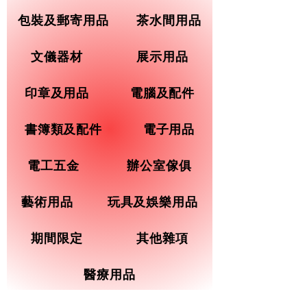
包裝及郵寄用品
茶水間用品
文儀器材
展示用品
印章及用品
電腦及配件
書簿類及配件
電子用品
電工五金
辦公室傢俱
藝術用品
玩具及娛樂用品
期間限定
其他雜項
醫療用品