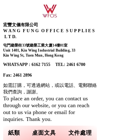
宏豐文儀有限公司
W A N G F U N G O F F I C E S U P P L I E S
L T D.
屯門建榮街33號建榮工業大廈14樓01室
Unit 1401, Kin Wing Industrial Building, 33
Kin Wing St, Tuen Mun, Hong Kong
WHATSAPP : 6162 7155​ TEL: 2461 6700
Fax:
2461 2896
如需訂購，可透過網站，或以電話、電郵聯絡
我們查詢，
謝謝。
To place an order, you can contact us
through our website, or you can reach
out to us via phone or email for
inquiries. Thank you.
紙類
桌面文具
文件處理