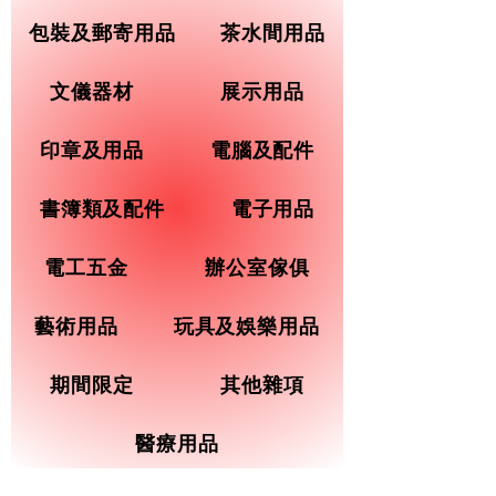
包裝及郵寄用品
茶水間用品
文儀器材
展示用品
印章及用品
電腦及配件
書簿類及配件
電子用品
電工五金
辦公室傢俱
藝術用品
玩具及娛樂用品
期間限定
其他雜項
醫療用品