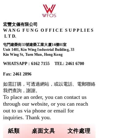
宏豐文儀有限公司
W A N G F U N G O F F I C E S U P P L I E S
L T D.
屯門建榮街33號建榮工業大廈14樓01室
Unit 1401, Kin Wing Industrial Building, 33
Kin Wing St, Tuen Mun, Hong Kong
WHATSAPP : 6162 7155​ TEL: 2461 6700
Fax:
2461 2896
如需訂購，可透過網站，或以電話、電郵聯絡
我們查詢，
謝謝。
To place an order, you can contact us
through our website, or you can reach
out to us via phone or email for
inquiries. Thank you.
紙類
桌面文具
文件處理