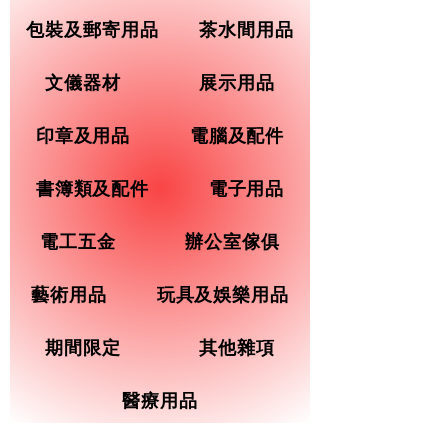
包裝及郵寄用品
茶水間用品
文儀器材
展示用品
印章及用品
電腦及配件
書簿類及配件
電子用品
電工五金
辦公室傢俱
藝術用品
玩具及娛樂用品
期間限定
其他雜項
醫療用品