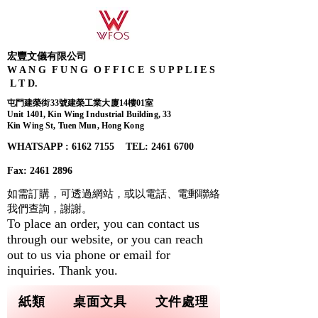
宏豐文儀有限公司
W A N G F U N G O F F I C E S U P P L I E S
L T D.
屯門建榮街33號建榮工業大廈14樓01室
Unit 1401, Kin Wing Industrial Building, 33
Kin Wing St, Tuen Mun, Hong Kong
WHATSAPP : 6162 7155​ TEL: 2461 6700
Fax:
2461 2896
如需訂購，可透過網站，或以電話、電郵聯絡
我們查詢，
謝謝。
To place an order, you can contact us
through our website, or you can reach
out to us via phone or email for
inquiries. Thank you.
紙類
桌面文具
文件處理