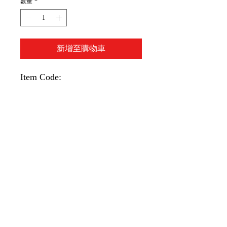
數量
*
新增至購物車
Item Code:
3mm x 9碼 1/8"(PDST17)
6mm x 9碼 1/4"(PDST18)
9mm x 9碼 3/8"(PDST19)
12mm x 9碼 1/2"(PDST20)
18mm x 9碼 3/4"(PDST21)
24mm x 9碼 1"(PDST22)
36mm x 9碼 1.5"(PDST23)
48mm x 9碼 2"(PDST24)
60mm x 9碼 2.5"(PDST24A)
72mm x 9碼 3"(PDST24B)
1 roll/unit