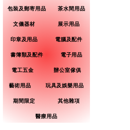
包裝及郵寄用品
茶水間用品
文儀器材
展示用品
印章及用品
電腦及配件
書簿類及配件
電子用品
電工五金
辦公室傢俱
藝術用品
玩具及娛樂用品
期間限定
其他雜項
醫療用品