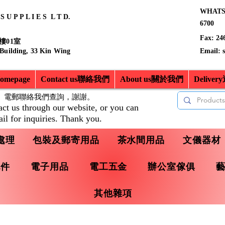
WHATSA
 U P P L I E S L T D.
6700
Fax: 24
樓01室
 Building, 33 Kin Wing
Email:
mepage
Contact us聯絡我們
About us關於我們
Delive
、電郵聯絡我們查詢，
謝謝。
act us through our website, or you can
il for inquiries. Thank you.
處理
包裝及郵寄用品
茶水間用品
文儀器材
配件
電子用品
電工五金
辦公室傢俱
其他雜項