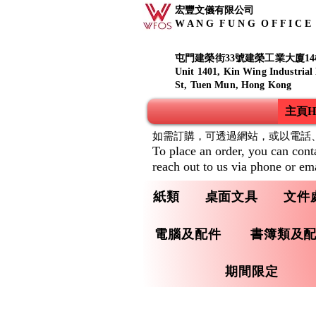
宏豐文儀有限公司
W A N G F U N G O F F I C E S
屯門建榮街33號建榮工業大廈14
Unit 1401, Kin Wing Industrial
St, Tuen Mun, Hong Kong
主頁Ho
如需訂購，可透過網站，或以電話
To place an order, you can cont
reach out to us via phone or ema
紙類
桌面文具
文件
電腦及配件
書簿類及
期間限定