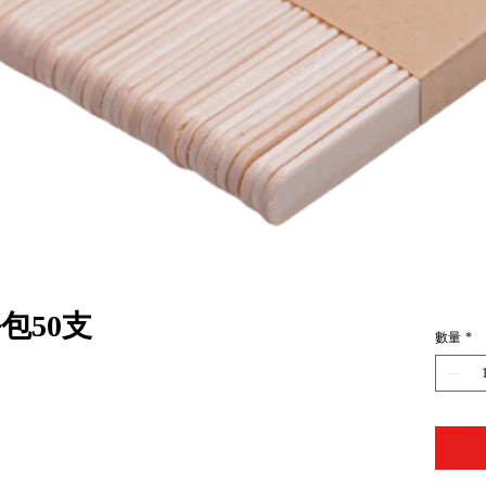
每包50支
數量
*