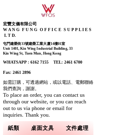
宏豐文儀有限公司
W A N G F U N G O F F I C E S U P P L I E S
L T D.
屯門建榮街33號建榮工業大廈14樓01室
Unit 1401, Kin Wing Industrial Building, 33
Kin Wing St, Tuen Mun, Hong Kong
WHATSAPP : 6162 7155​ TEL: 2461 6700
Fax:
2461 2896
如需訂購，可透過網站，或以電話、電郵聯絡
我們查詢，
謝謝。
To place an order, you can contact us
through our website, or you can reach
out to us via phone or email for
inquiries. Thank you.
紙類
桌面文具
文件處理