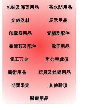
包裝及郵寄用品
茶水間用品
文儀器材
展示用品
印章及用品
電腦及配件
書簿類及配件
電子用品
電工五金
辦公室傢俱
藝術用品
玩具及娛樂用品
期間限定
其他雜項
醫療用品