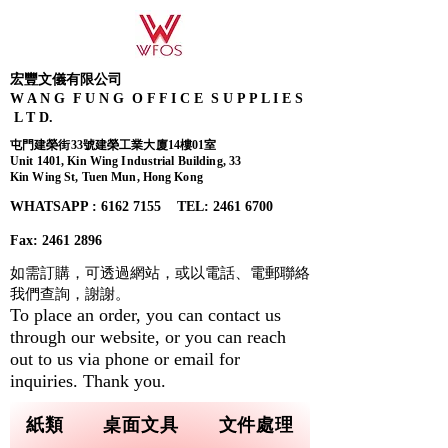
宏豐文儀有限公司
W A N G F U N G O F F I C E S U P P L I E S
L T D.
屯門建榮街33號建榮工業大廈14樓01室
Unit 1401, Kin Wing Industrial Building, 33
Kin Wing St, Tuen Mun, Hong Kong
WHATSAPP : 6162 7155​ TEL: 2461 6700
Fax:
2461 2896
如需訂購，可透過網站，或以電話、電郵聯絡
我們查詢，
謝謝。
To place an order, you can contact us
through our website, or you can reach
out to us via phone or email for
inquiries. Thank you.
紙類
桌面文具
文件處理