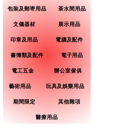
包裝及郵寄用品
茶水間用品
文儀器材
展示用品
印章及用品
電腦及配件
書簿類及配件
電子用品
電工五金
辦公室傢俱
藝術用品
玩具及娛樂用品
期間限定
其他雜項
醫療用品