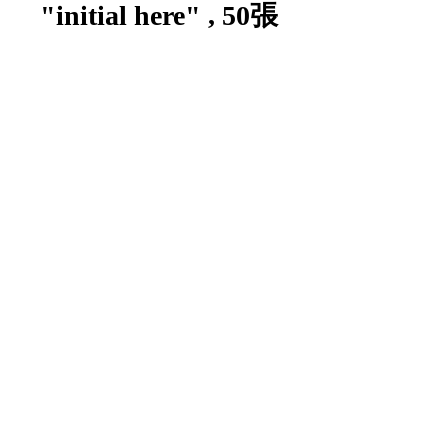
"initial here" , 50張
數量
*
新增至購物車
Item Code:
680-13
1 pad/unit
1 包/單位
Copyright © 2024 by WANG FUNG OFFICE