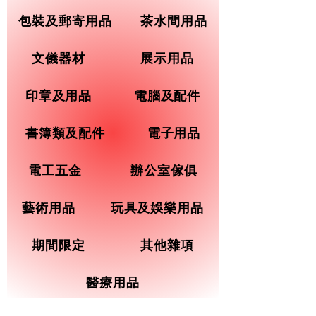
包裝及郵寄用品
茶水間用品
文儀器材
展示用品
印章及用品
電腦及配件
書簿類及配件
電子用品
電工五金
辦公室傢俱
藝術用品
玩具及娛樂用品
期間限定
其他雜項
醫療用品