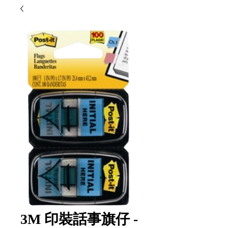
3M 印裝話事旗仔 -