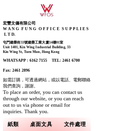
宏豐文儀有限公司
W A N G F U N G O F F I C E S U P P L I E S
L T D.
屯門建榮街33號建榮工業大廈14樓01室
Unit 1401, Kin Wing Industrial Building, 33
Kin Wing St, Tuen Mun, Hong Kong
WHATSAPP : 6162 7155​ TEL: 2461 6700
Fax:
2461 2896
如需訂購，可透過網站，或以電話、電郵聯絡
我們查詢，
謝謝。
To place an order, you can contact us
through our website, or you can reach
out to us via phone or email for
inquiries. Thank you.
紙類
桌面文具
文件處理