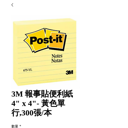
3M 報事貼便利紙
4" x 4"- 黃色單
行,300張/本
數量
*