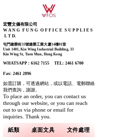
宏豐文儀有限公司
W A N G F U N G O F F I C E S U P P L I E S
L T D.
屯門建榮街33號建榮工業大廈14樓01室
Unit 1401, Kin Wing Industrial Building, 33
Kin Wing St, Tuen Mun, Hong Kong
WHATSAPP : 6162 7155​ TEL: 2461 6700
Fax:
2461 2896
如需訂購，可透過網站，或以電話、電郵聯絡
我們查詢，
謝謝。
To place an order, you can contact us
through our website, or you can reach
out to us via phone or email for
inquiries. Thank you.
紙類
桌面文具
文件處理