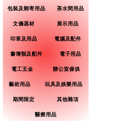
包裝及郵寄用品
茶水間用品
文儀器材
展示用品
印章及用品
電腦及配件
書簿類及配件
電子用品
電工五金
辦公室傢俱
藝術用品
玩具及娛樂用品
期間限定
其他雜項
醫療用品